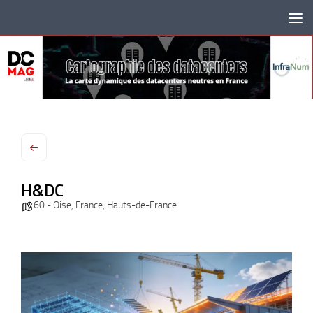
Skip to content
H&DC
60 - Oise
,
France
,
Hauts-de-France