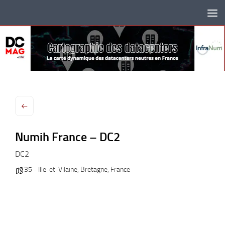
Skip to content
Numih France – DC2
DC2
35 - Ille-et-Vilaine
,
Bretagne
,
France