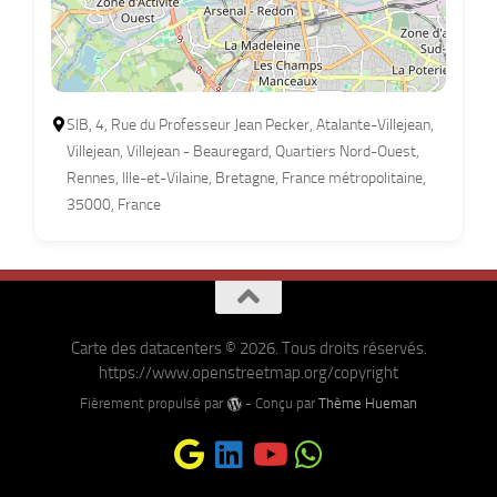
SIB, 4, Rue du Professeur Jean Pecker, Atalante-Villejean,
Villejean, Villejean - Beauregard, Quartiers Nord-Ouest,
Rennes, Ille-et-Vilaine, Bretagne, France métropolitaine,
35000, France
Carte des datacenters © 2026. Tous droits réservés.
https://www.openstreetmap.org/copyright
Fièrement propulsé par
- Conçu par
Thème Hueman