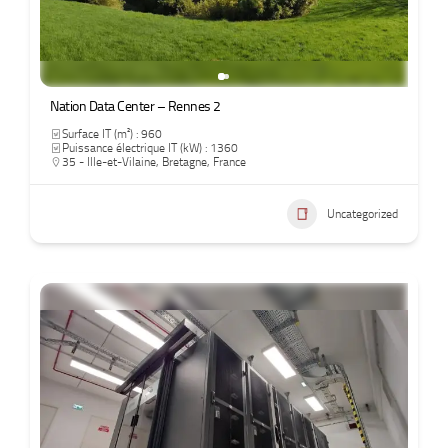
Nation Data Center – Rennes 2
Surface IT (m²) : 960
Puissance électrique IT (kW) : 1360
35 - Ille-et-Vilaine
,
Bretagne
,
France
Uncategorized