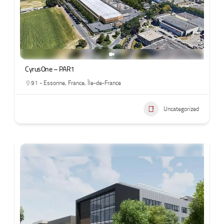
CyrusOne – PAR1
91 - Essonne
,
France
,
Île-de-France
Uncategorized