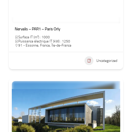
Nervalis – PAR1 – Paris Orly
Surface IT (m²) : 1000
Puissance électrique IT (kW) : 1250
91 - Essonne
,
France
,
Île-de-France
Uncategorized