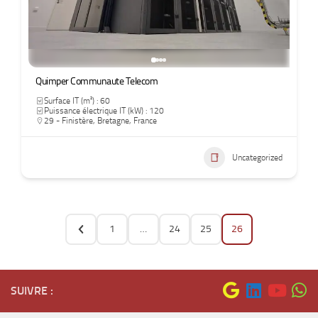
Quimper Communaute Telecom
Surface IT (m²) : 60
Puissance électrique IT (kW) : 120
29 - Finistère
,
Bretagne
,
France
Uncategorized
1
…
24
25
26
SUIVRE :